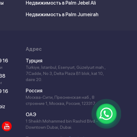
ны
Недвижимость в Palm Jebel Ali
Недвижимость в Palm Jumeirah
Адрес
9 16
Турция
ии
Türkiye, İstanbul, Esenyurt, Güzelyurt mah.,
7.Cadde, No 3, Delta Plaza B1 blok, kat 10,
 38
daire 20.
и
Россия
9 16
Москва-Сити, Пресненская наб., 8
строение 1, Москва, Россия, 123317.
biz
ОАЭ
1 Sheikh Mohammed bin Rashid Blvd -
Downtown Dubai, Dubai.