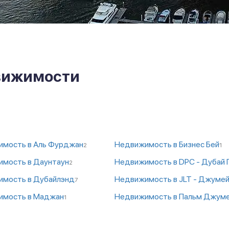
движимости
мость в Аль Фурджан
Недвижимость в Бизнес Бей
2
1
мость в Даунтаун
2
мость в Дубайлэнд
7
имость в Маджан
1