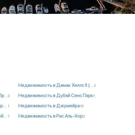
Недвижимость в Дамак Хиллс II (Акоя)
2
Недвижимость в DPC - Дубай Продакшн Сити
Недвижимость в Дубай Сенс Парк
3
1
Недвижимость в JLT - Джумейра Лейк Тауэрс
Недвижимость в Джумейра
1
10
Недвижимость в Пальм Джумейра
Недвижимость в Рас Аль-Хор
1
2