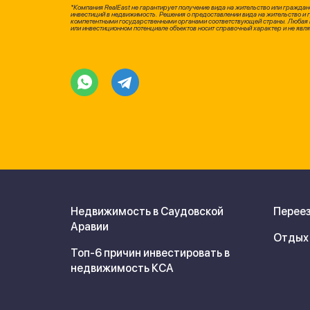
*Компания RealEast не гарантирует получение вида на жительство или граждан
инвестиций в недвижимость. Решения о предоставлении вида на жительство и
компетентными государственными органами соответствующей страны. Любая 
или инвестиционном потенциале объектов носит справочный характер и не явля
Недвижимость в Саудовской
Переез
Аравии
Отдых 
Топ-6 причин инвестировать в
недвижимость КСА