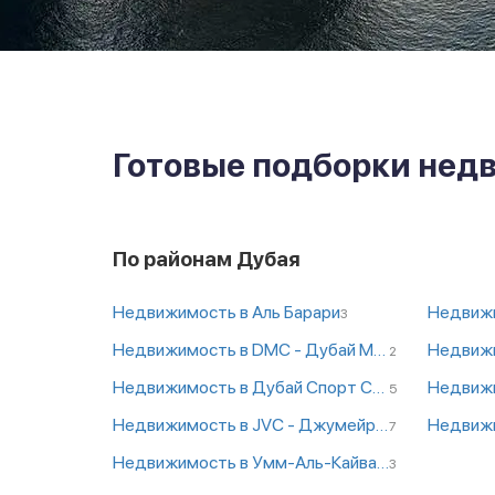
Готовые подборки не
По районам Дубая
Недвижимость в Аль Барари
Недвижи
3
Недвижимость в DMC - Дубай Маритайм Сити
Недвижи
2
Недвижимость в Дубай Спорт Сити
Недвижи
5
Недвижимость в JVC - Джумейра Вилладж Сиркл
Недвиж
7
Недвижимость в Умм-Аль-Кайвайн
3