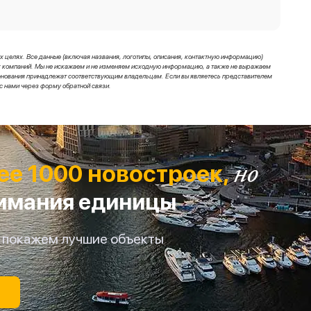
целях. Все данные (включая названия, логотипы, описания, контактную информацию)
ных компаний. Мы не искажаем и не изменяем исходную информацию, а также не выражаем
менования принадлежат соответствующим владельцам. Если вы являетесь представителем
с нами через форму обратной связи.
но
ее 1000 новостроек,
имания единицы
мы покажем лучшие объекты