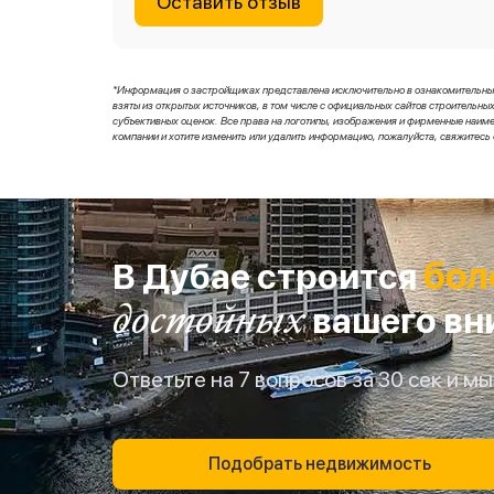
Оставить отзыв
*Информация о застройщиках представлена исключительно в ознакомительных 
взяты из открытых источников, в том числе с официальных сайтов строитель
субъективных оценок. Все права на логотипы, изображения и фирменные наи
компании и хотите изменить или удалить информацию, пожалуйста, свяжитесь 
бол
В Дубае строится
достойных
вашего вн
Ответьте на 7 вопросов за 30 сек и 
Подобрать недвижимость