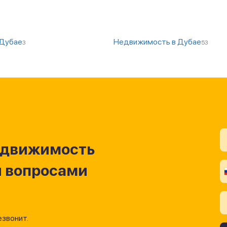
 Дубае
Недвижимость в Дубае
3
53
едвижимость
и вопросами
езвонит.