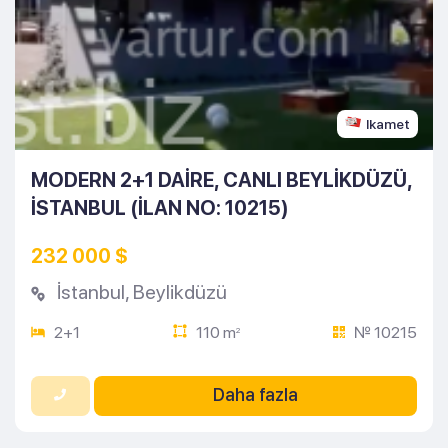
Ikamet
MODERN 2+1 DAIRE, CANLI BEYLIKDÜZÜ,
İSTANBUL (İLAN NO: 10215)
232 000 $
İstanbul
,
Beylikdüzü
2+1
110 m
№ 10215
2
Daha fazla