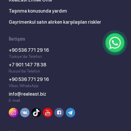
Taşınma konusunda yardım
Gayrimenkul satın alırken karşılaşılan riskler
İletişim
+90 536 771 29 16
Türkiye'de Telefon
+7 901 147 78 38
Rusya'da Telefon
+90 536 771 29 16
Viber, WhatsApp
info@realeast.biz
E-mail