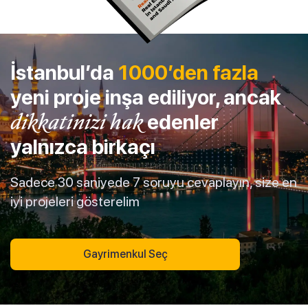
İstanbul’da
1000’den fazla
yeni proje inşa ediliyor, ancak
dikkatinizi hak
edenler
yalnızca birkaçı
Sadece 30 saniyede 7 soruyu cevaplayın, size en
iyi projeleri gösterelim
Gayrimenkul Seç