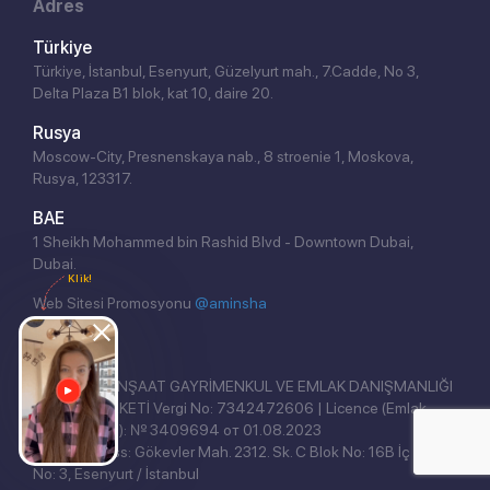
Adres
Türkiye
Türkiye, İstanbul, Esenyurt, Güzelyurt mah., 7.Cadde, No 3,
Delta Plaza B1 blok, kat 10, daire 20.
Rusya
Moscow-City, Presnenskaya nab., 8 stroenie 1, Moskova,
Rusya, 123317.
BAE
1 Sheikh Mohammed bin Rashid Blvd - Downtown Dubai,
Dubai.
Klik!
Web Sitesi Promosyonu
@aminsha
REAL EAST İNŞAAT GAYRİMENKUL VE EMLAK DANIŞMANLIĞI
ANONİM ŞİRKETİ Vergi No: 7342472606 | Licence (Emlak
Yetki Belgesi): № 3409694 от 01.08.2023
Legal address: Gökevler Mah. 2312. Sk. C Blok No: 16B İç Kapı
No: 3, Esenyurt / İstanbul