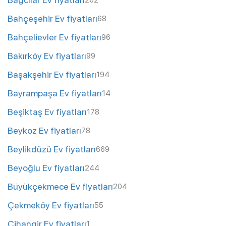
262
Bahçeşehir Ev fiyatları
68
Bahçelievler Ev fiyatları
96
Bakırköy Ev fiyatları
99
Başakşehir Ev fiyatları
194
Bayrampaşa Ev fiyatları
14
Beşiktaş Ev fiyatları
178
Beykoz Ev fiyatları
78
Beylikdüzü Ev fiyatları
669
Beyoğlu Ev fiyatları
244
Büyükçekmece Ev fiyatları
204
Çekmeköy Ev fiyatları
55
Cihangir Ev fiyatları
1