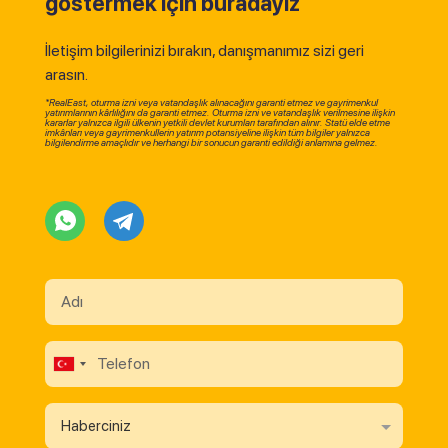
göstermek için buradayız
İletişim bilgilerinizi bırakın, danışmanımız sizi geri
arasın.
*RealEast, oturma izni veya vatandaşlık alınacağını garanti etmez ve gayrimenkul
yatırımlarının kârlılığını da garanti etmez. Oturma izni ve vatandaşlık verilmesine ilişkin
kararlar yalnızca ilgili ülkenin yetkili devlet kurumları tarafından alınır. Statü elde etme
imkânları veya gayrimenkullerin yatırım potansiyeline ilişkin tüm bilgiler yalnızca
bilgilendirme amaçlıdır ve herhangi bir sonucun garanti edildiği anlamına gelmez.
Haberciniz