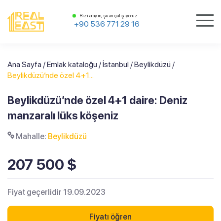
Bizi arayın, şu an çalışıyoruz
+90 536 771 29 16
Ana Sayfa
/
Emlak kataloğu
/
İstanbul
/
Beylikdüzü
/
Beylikdüzü’nde özel 4+1...
Beylikdüzü’nde özel 4+1 daire: Deniz
manzaralı lüks köşeniz
Mahalle:
Beylikdüzü
207 500 $
Fiyat geçerlidir 19.09.2023
Fiyatı öğren