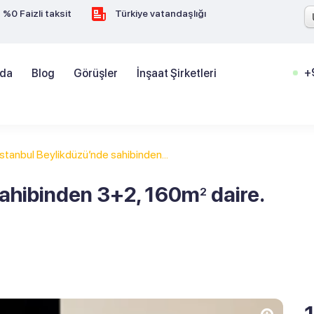
%0 Faizli taksit
Türkiye vatandaşlığı
+
zda
Blog
Görüşler
İnşaat Şirketleri
İstanbul Beylikdüzü’nde sahibinden...
sahibinden 3+2, 160m
daire.
2