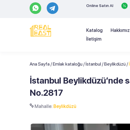
Online Satın Al
Katalog
Hakkımı
İletişim
Ana Sayfa
/
Emlak kataloğu
/
İstanbul
/
Beylikdüzü
/
İstanbul Beylikdüzü’nde 
No.2817
Mahalle:
Beylikdüzü