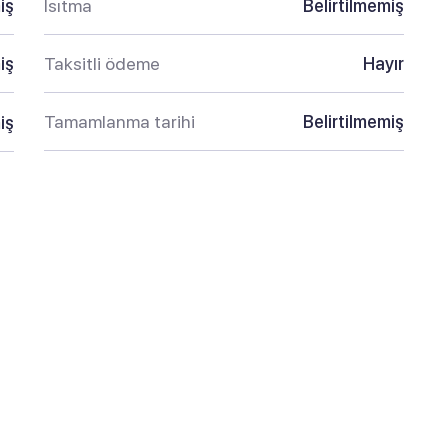
iş
Isıtma
Belirtilmemiş
iş
Taksitli ödeme
Hayır
Tamamlanma tarihi
Belirtilmemiş
iş