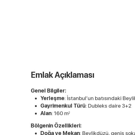
Emlak Açıklaması
Genel Bilgiler:
Yerleşme
: İstanbul’un batısındaki Bey
Gayrimenkul Türü
: Dubleks daire 3+2
Alan
: 160 m
2
Bölgenin Özellikleri:
Doğa ve Mekan
: Beylikdüzü, geniş soka