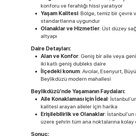
konforu ve ferahlığı hissi yaratıyor
Yaşam Kalitesi
: Bölge, temiz bir çevr
standartlarına uygundur
Olanaklar ve Hizmetler
: Üst düzey sağ
altyapı
Daire Detayları:
Alan ve Konfor
: Geniş bir aile veya ge
iki katlı geniş dubleks daire
İlçedeki konum
: Avcılar, Esenyurt, Bü
Beylikdüzü modern mahallesi
Beylikdüzü’nde Yaşamanın Faydaları:
Aile Konaklaması için İdeal
: İstanbul’
kalitesi arayan aileler için harika
Erişilebilirlik ve Olanaklar
: İstanbul’un
üzere şehrin tüm ana noktalarına kolay 
Sonuç: