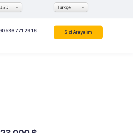
USD
Türkçe
90 536 771 29 16
Sizi Arayalım
123 000 $