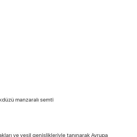
likdüzü manzaralı semti
kları ve yeşil genişlikleriyle tanınarak Avrupa