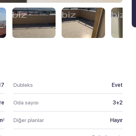
17
Dubleks
Evet
re
Oda sayısı
3+2
m
Diğer planlar
Hayır
2