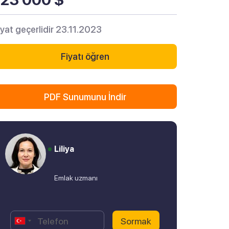
iyat geçerlidir 23.11.2023
Fiyatı öğren
PDF Sunumunu İndir
Liliya
Emlak uzmanı