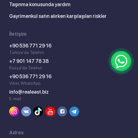
Taşınma konusunda yardım
Gayrimenkul satın alırken karşılaşılan riskler
İletişim
+90 536 771 29 16
Türkiye'de Telefon
+7 901 147 78 38
Rusya'da Telefon
+90 536 771 29 16
Viber, WhatsApp
info@realeast.biz
E-mail
Adres