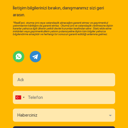
İletişim bilgilerinizi bırakın, danışmanımız sizi geri
arasın.
*RealEast, oturma izni veya vatandaşlık alınacağını garanti etmez ve gayrimenkul
yatırımlarının kârlılığını da garanti etmez. Oturma izni ve vatandaşlık verilmesine ilişkin
kararlar yalnızca ilgili ülkenin yetkili devlet kurumları tarafından alınır. Statü elde etme
imkânları veya gayrimenkullerin yatırım potansiyeline ilişkin tüm bilgiler yalnızca
bilgilendirme amaçlıdır ve herhangi bir sonucun garanti edildiği anlamına gelmez.
Haberciniz