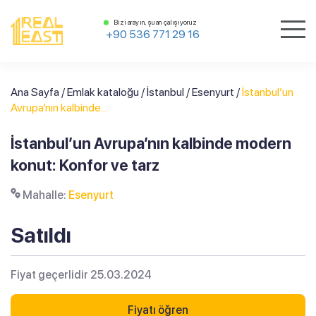
Bizi arayın, şu an çalışıyoruz
+90 536 771 29 16
Ana Sayfa
/
Emlak kataloğu
/
İstanbul
/
Esenyurt
/
İstanbul’un
Avrupa’nın kalbinde...
İstanbul’un Avrupa’nın kalbinde modern
konut: Konfor ve tarz
Mahalle:
Esenyurt
Satıldı
Fiyat geçerlidir 25.03.2024
Fiyatı öğren