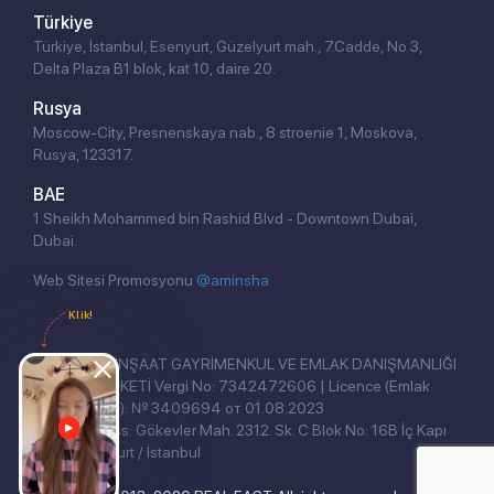
Türkiye
Türkiye, İstanbul, Esenyurt, Güzelyurt mah., 7.Cadde, No 3,
Delta Plaza B1 blok, kat 10, daire 20.
Rusya
Moscow-City, Presnenskaya nab., 8 stroenie 1, Moskova,
Rusya, 123317.
BAE
1 Sheikh Mohammed bin Rashid Blvd - Downtown Dubai,
Dubai.
Web Sitesi Promosyonu
@aminsha
Klik!
REAL EAST İNŞAAT GAYRİMENKUL VE EMLAK DANIŞMANLIĞI
ANONİM ŞİRKETİ Vergi No: 7342472606 | Licence (Emlak
Yetki Belgesi): № 3409694 от 01.08.2023
Legal address: Gökevler Mah. 2312. Sk. C Blok No: 16B İç Kapı
No: 3, Esenyurt / İstanbul