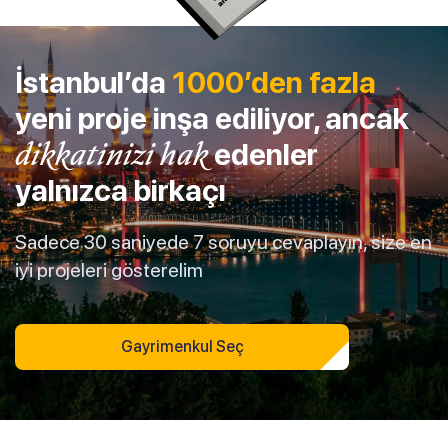
İstanbul’da
1000’den fazla
yeni proje inşa ediliyor, ancak
dikkatinizi hak
edenler
yalnızca birkaçı
Sadece 30 saniyede 7 soruyu cevaplayın, size en
iyi projeleri gösterelim
Gayrimenkul Seç