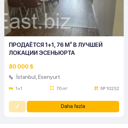
ПРОДАЁТСЯ 1+1, 76 М² В ЛУЧШЕЙ
ЛОКАЦИИ ЭСЕНЬЮРТА
80 000 $
İstanbul
,
Esenyurt
1+1
70 m
№ 10232
2
Daha fazla