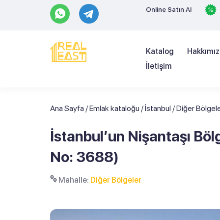
Online Satın Al
Katalog
Hakkımı
İletişim
Ana Sayfa
/
Emlak kataloğu
/
İstanbul
/
Diğer Bölgel
İstanbul’un Nişantaşı Bölg
No: 3688)
Mahalle:
Diğer Bölgeler