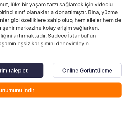
ut, lüks bir yaşam tarzı sağlamak için videolu
rinci sınıf olanaklarla donatılmıştır. Bina, yüzme
lar gibi özelliklere sahip olup, hem aileler hem de
umu şehir merkezine kolay erişim sağlarken,
liğini artırmaktadır. Sadece İstanbul’un
aşamın eşsiz karışımını deneyimleyin.
rim talep et
Online Görüntüleme
unumunu İndir