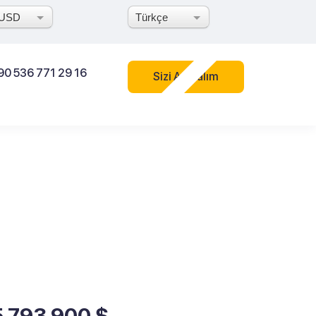
USD
Türkçe
90 536 771 29 16
Sizi Arayalım
5 793 900 $