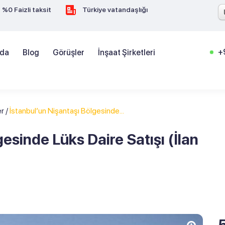
%0 Faizli taksit
Türkiye vatandaşlığı
+
zda
Blog
Görüşler
İnşaat Şirketleri
er
/
İstanbul’un Nişantaşı Bölgesinde...
esinde Lüks Daire Satışı (İlan