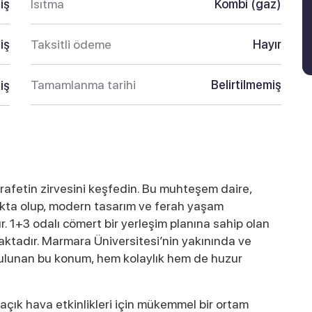
iş
Isıtma
Kombi (gaz)
iş
Taksitli ödeme
Hayır
Tamamlanma tarihi
Belirtilmemiş
iş
arafetin zirvesini keşfedin. Bu muhteşem daire,
makta olup, modern tasarım ve ferah yaşam
r. 1+3 odalı cömert bir yerleşim planına sahip olan
maktadır. Marmara Üniversitesi’nin yakınında ve
ulunan bu konum, hem kolaylık hem de huzur
e açık hava etkinlikleri için mükemmel bir ortam