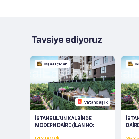
Tavsiye ediyoruz
İnşaatçıdan
İn
andaşlık
Vatandaşlık
 ŞIRIN
İSTANBUL’UN KALBINDE
İSTA
226)
MODERN DAIRE (İLAN NO:
DAIRE
10231)
512 000 $
362 