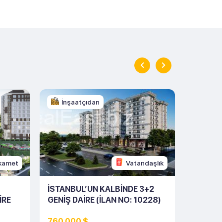
İnşaatçıdan
İnşa
Ikamet
Vatandaşlık
İSTANBUL’UN KALBINDE 3+2
İSTANB
IRE
GENIŞ DAIRE (İLAN NO: 10228)
2+1 DAI
760 000 $
317 00