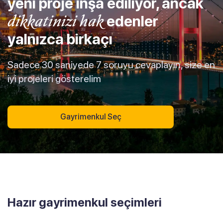
yeni proje inşa ediliyor, ancak
dikkatinizi hak
edenler
yalnızca birkaçı
Sadece 30 saniyede 7 soruyu cevaplayın, size en
iyi projeleri gösterelim
Gayrimenkul Seç
Hazır gayrimenkul seçimleri