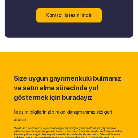
Kontrol listesini indir
Size uygun gayrimenkulü bulmanız
ve satın alma sürecinde yol
göstermek için buradayız
İletişim bilgilerinizi bırakın, danışmanımız sizi geri
arasın.
*RealEast, oturma izni veya vatandaşlık alınacağını garanti etmez ve gayrimenkul
yatırımlarının kârlılığını da garanti etmez. Oturma izni ve vatandaşlık verilmesine ilişkin
kararlar yalnızca ilgili ülkenin yetkili devlet kurumları tarafından alınır. Statü elde etme
imkânları veya gayrimenkullerin yatırım potansiyeline ilişkin tüm bilgiler yalnızca