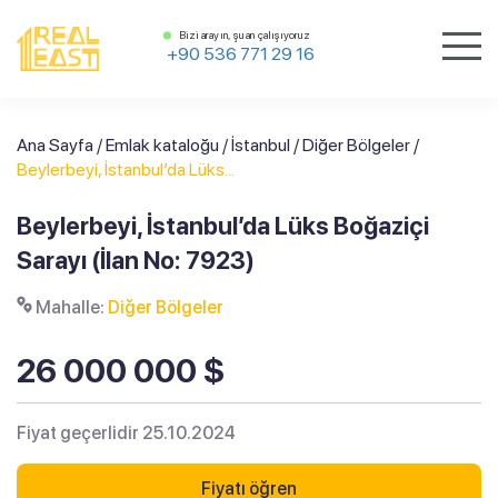
Bizi arayın, şu an çalışıyoruz
+90 536 771 29 16
Ana Sayfa
/
Emlak kataloğu
/
İstanbul
/
Diğer Bölgeler
/
Beylerbeyi, İstanbul’da Lüks...
Beylerbeyi, İstanbul’da Lüks Boğaziçi
Sarayı (İlan No: 7923)
Mahalle:
Diğer Bölgeler
26 000 000 $
Fiyat geçerlidir 25.10.2024
Fiyatı öğren