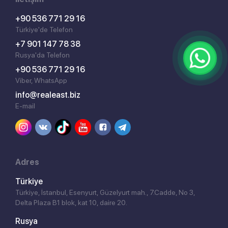
+90 536 771 29 16
Türkiye'de Telefon
+7 901 147 78 38
Rusya'da Telefon
+90 536 771 29 16
Viber, WhatsApp
info@realeast.biz
E-mail
Adres
Türkiye
Türkiye, İstanbul, Esenyurt, Güzelyurt mah., 7.Cadde, No 3,
Delta Plaza B1 blok, kat 10, daire 20.
Rusya