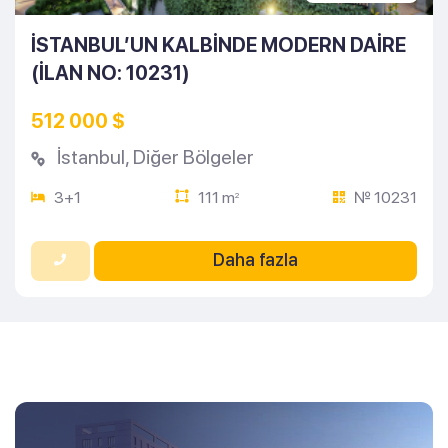
İSTANBUL’UN KALBINDE MODERN DAIRE
(İLAN NO: 10231)
512 000 $
İstanbul
,
Diğer Bölgeler
3+1
111 m
№ 10231
2
Daha fazla