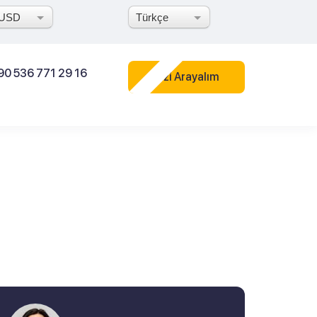
USD
Türkçe
90 536 771 29 16
Sizi Arayalım