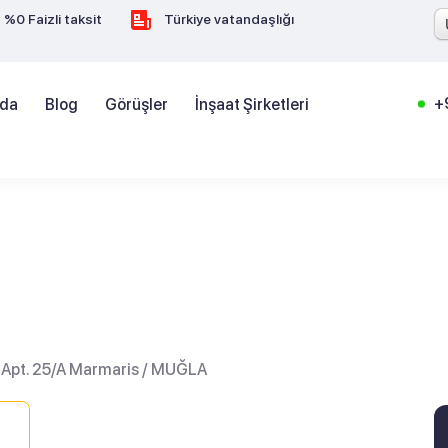
%0 Faizli taksit
Türkiye vatandaşlığı
+
zda
Blog
Görüşler
İnşaat Şirketleri
 3 Apt. 25/A Marmaris / MUĞLA