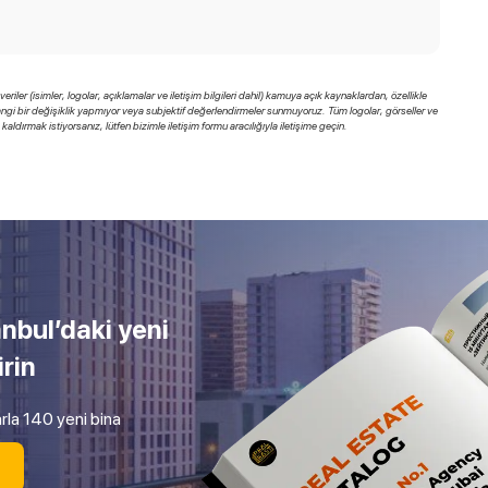
riler (isimler, logolar, açıklamalar ve iletişim bilgileri dahil) kamuya açık kaynaklardan, özellikle
herhangi bir değişiklik yapmıyor veya subjektif değerlendirmeler sunmuyoruz. Tüm logolar, görseller ve
a kaldırmak istiyorsanız, lütfen bizimle iletişim formu aracılığıyla iletişime geçin.
anbul’daki yeni
irin
rla 140 yeni bina