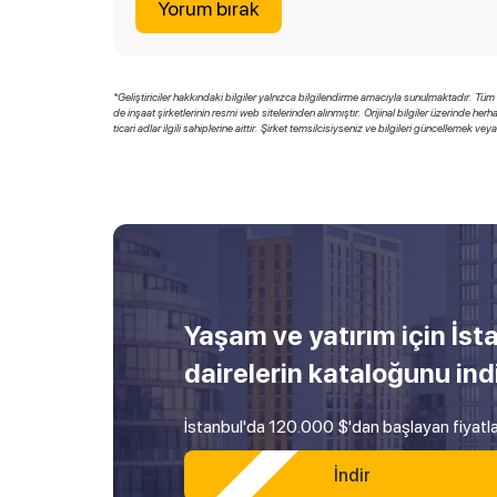
Yorum bırak
*Geliştiriciler hakkındaki bilgiler yalnızca bilgilendirme amacıyla sunulmaktadır. Tüm ve
de inşaat şirketlerinin resmi web sitelerinden alınmıştır. Orijinal bilgiler üzerinde 
ticari adlar ilgili sahiplerine aittir. Şirket temsilcisiyseniz ve bilgileri güncellemek vey
Yaşam ve yatırım için İst
dairelerin kataloğunu ind
İstanbul'da 120.000 $'dan başlayan fiyatla
İndir