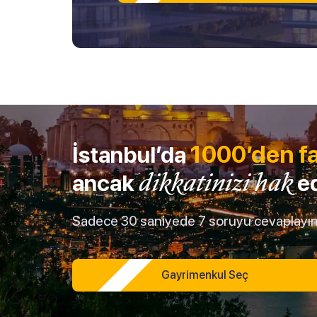
1000’den f
İstanbul’da
dikkatinizi hak
ancak
ed
Sadece 30 saniyede 7 soruyu cevaplayın, 
Gayrimenkul Seç