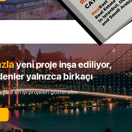
azla
yeni proje inşa ediliyor,
enler yalnızca birkaçı
size en iyi projeleri gösterelim