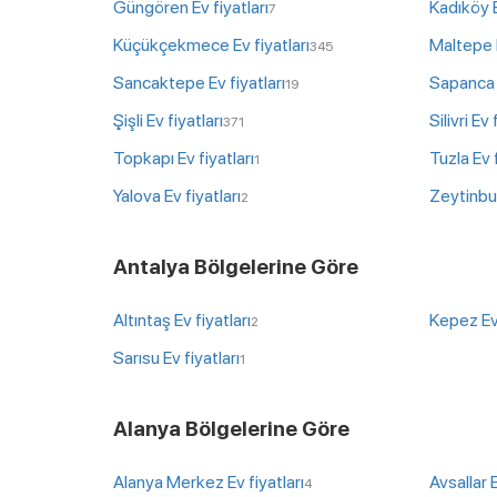
Güngören Ev fiyatları
Kadıköy E
7
Küçükçekmece Ev fiyatları
Maltepe E
345
Sancaktepe Ev fiyatları
Sapanca E
19
Şişli Ev fiyatları
Silivri Ev 
371
Topkapı Ev fiyatları
Tuzla Ev f
1
Yalova Ev fiyatları
Zeytinbur
2
Antalya Bölgelerine Göre
Altıntaş Ev fiyatları
Kepez Ev 
2
Sarısu Ev fiyatları
1
Alanya Bölgelerine Göre
Alanya Merkez Ev fiyatları
Avsallar E
4