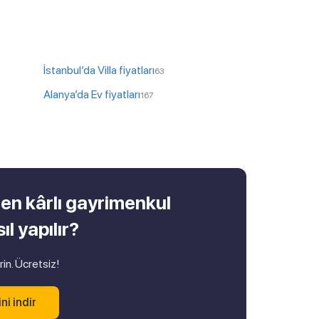
İstanbul’da Villa fiyatları
63
Alanya’da Ev fiyatları
167
 en kârlı gayrimenkul
ıl yapılır?
irin. Ücretsiz!
ni indir