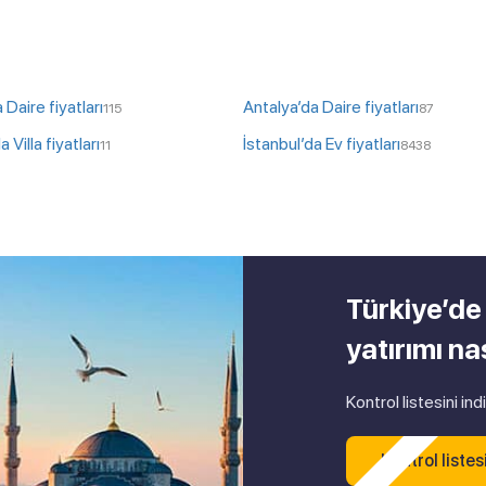
 Daire fiyatları
Antalya’da Daire fiyatları
115
87
 Villa fiyatları
İstanbul’da Ev fiyatları
11
8438
Türkiye’de
yatırımı nas
Kontrol listesini ind
Kontrol listesi