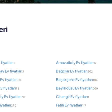
eri
fiyatları
Arnavutköy Ev fiyatları
2
12
y Ev fiyatları
Bağcılar Ev fiyatları
3
262
Ev fiyatları
Başakşehir Ev fiyatları
99
194
 fiyatları
Beylikdüzü Ev fiyatları
78
669
 Ev fiyatları
Cihangir Ev fiyatları
55
1
iyatları
Fatih Ev fiyatları
270
117