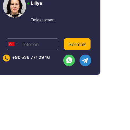
Liliya
Emlak uzmanı
+90 536 771 29 16