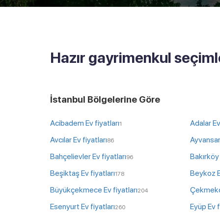
Hazır gayrimenkul seçiml
İstanbul Bölgelerine Göre
Acibadem Ev fiyatları
Adalar Ev 
1
Avcılar Ev fiyatları
Ayvansara
86
Bahçelievler Ev fiyatları
Bakırköy 
96
Beşiktaş Ev fiyatları
Beykoz Ev
178
Büyükçekmece Ev fiyatları
Çekmeköy
204
Esenyurt Ev fiyatları
Eyüp Ev f
260