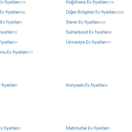
v fiyatları
Kağıthane Ev fiyatları
276
278
v fiyatları
Diğer Bölgeler Ev fiyatları
162
2592
v fiyatları
Sarıer Ev fiyatları
1
338
fiyatları
Sultanbeyli Ev fiyatları
12
9
iyatları
Ümraniye Ev fiyatları
21
117
nu Ev fiyatları
177
fiyatları
Konyaaltı Ev fiyatları
1
4
v fiyatları
Mahmutlar Ev fiyatları
2
1