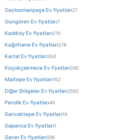
Gaziosmanpaşa Ev fiyatları
27
Güngören Ev fiyatları
7
Kadıköy Ev fiyatları
276
Kağıthane Ev fiyatları
278
Kartal Ev fiyatları
264
Küçükçekmece Ev fiyatları
345
Maltepe Ev fiyatları
162
Diğer Bölgeler Ev fiyatları
2592
Pendik Ev fiyatları
49
Sancaktepe Ev fiyatları
19
Sapanca Ev fiyatları
1
Sarıer Ev fiyatları
338