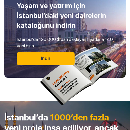
Yaşam ve yatırım için
İstanbul’daki yeni dairelerin
kataloğunu indirin
İstanbul'da 120.000 $'dan başlayan fiyatlarla 140
yeni bina
İndir
İstanbul’da
1000’den fazla
yeni proje inşa ediliyor, ancak