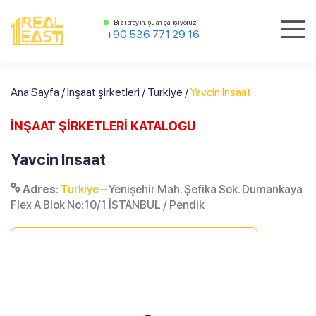
Bizi arayın, şu an çalışıyoruz
+90 536 771 29 16
Ana Sayfa
/
Inşaat şirketleri
/
Turkiye
/
Yavcin Insaat
İNŞAAT ŞİRKETLERİ KATALOGU
Yavcin Insaat
Adres
:
Turkiye
– Yenişehir Mah. Şefika Sok. Dumankaya
Flex A Blok No:10/1 İSTANBUL / Pendik