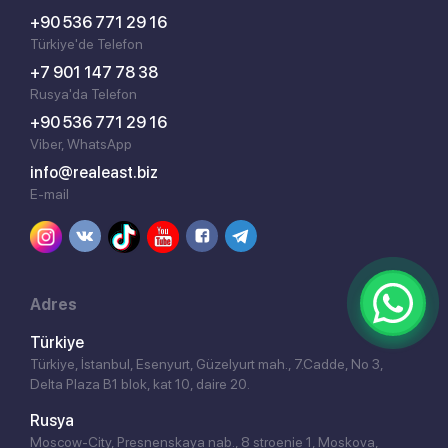
+90 536 771 29 16
Türkiye'de Telefon
+7 901 147 78 38
Rusya'da Telefon
+90 536 771 29 16
Viber, WhatsApp
info@realeast.biz
E-mail
Adres
Türkiye
Türkiye, İstanbul, Esenyurt, Güzelyurt mah., 7.Cadde, No 3,
Delta Plaza B1 blok, kat 10, daire 20.
Rusya
Moscow-City, Presnenskaya nab., 8 stroenie 1, Moskova,