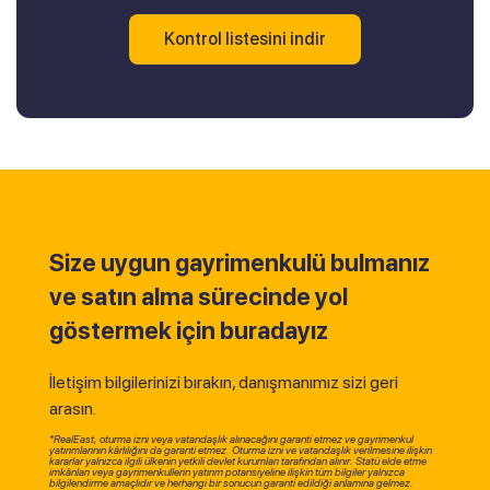
Kontrol listesini indir
Size uygun gayrimenkulü bulmanız
ve satın alma sürecinde yol
göstermek için buradayız
İletişim bilgilerinizi bırakın, danışmanımız sizi geri
arasın.
*RealEast, oturma izni veya vatandaşlık alınacağını garanti etmez ve gayrimenkul
yatırımlarının kârlılığını da garanti etmez. Oturma izni ve vatandaşlık verilmesine ilişkin
kararlar yalnızca ilgili ülkenin yetkili devlet kurumları tarafından alınır. Statü elde etme
imkânları veya gayrimenkullerin yatırım potansiyeline ilişkin tüm bilgiler yalnızca
bilgilendirme amaçlıdır ve herhangi bir sonucun garanti edildiği anlamına gelmez.