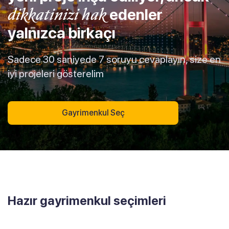
dikkatinizi hak
edenler
yalnızca birkaçı
Sadece 30 saniyede 7 soruyu cevaplayın, size en
iyi projeleri gösterelim
Gayrimenkul Seç
Hazır gayrimenkul seçimleri