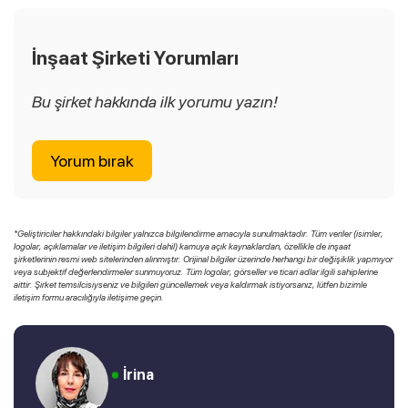
İnşaat Şirketi Yorumları
Bu şirket hakkında ilk yorumu yazın!
Yorum bırak
*Geliştiriciler hakkındaki bilgiler yalnızca bilgilendirme amacıyla sunulmaktadır. Tüm veriler (isimler,
logolar, açıklamalar ve iletişim bilgileri dahil) kamuya açık kaynaklardan, özellikle de inşaat
şirketlerinin resmi web sitelerinden alınmıştır. Orijinal bilgiler üzerinde herhangi bir değişiklik yapmıyor
veya subjektif değerlendirmeler sunmuyoruz. Tüm logolar, görseller ve ticari adlar ilgili sahiplerine
aittir. Şirket temsilcisiyseniz ve bilgileri güncellemek veya kaldırmak istiyorsanız, lütfen bizimle
iletişim formu aracılığıyla iletişime geçin.
İrina