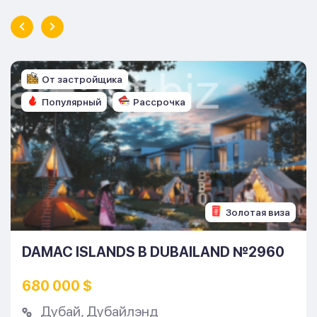
От застройщика
Популярный
Рассрочка
Золотая виза
DAMAC ISLANDS В DUBAILAND №2960
680 000 $
Дубай
,
Дубайлэнд