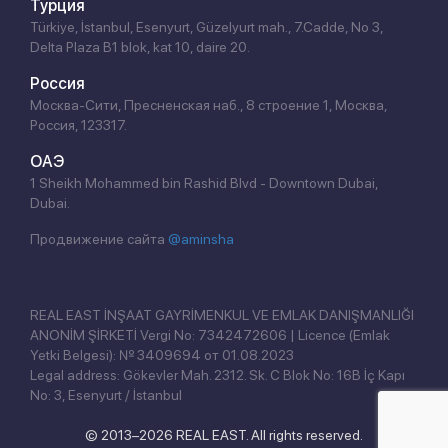
Турция
Türkiye, İstanbul, Esenyurt, Güzelyurt mah., 7.Cadde, No 3,
Delta Plaza B1 blok, kat 10, daire 20.
Россия
Москва-Сити, Пресненская наб., 8 строение 1, Москва,
Россия, 123317.
ОАЭ
1 Sheikh Mohammed bin Rashid Blvd - Downtown Dubai,
Dubai.
Продвижение сайта
@aminsha
REAL EAST İNŞAAT GAYRİMENKUL VE EMLAK DANIŞMANLIĞI
ANONİM ŞİRKETİ Vergi No: 7342472606 | Licence (Emlak
Yetki Belgesi): № 3409694 от 01.08.2023
Legal address: Gökevler Mah. 2312. Sk. C Blok No: 16B İç Kapı
No: 3, Esenyurt / İstanbul
© 2013–2026 REAL EAST. All rights reserved.