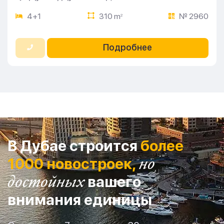
4+1
310 m
№ 2960
2
Подробнее
В Дубае строится
более
1000 новостроек,
но
достойных
вашего
внимания единицы