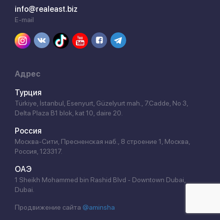
info@realeast.biz
E-mail
Адрес
Турция
Türkiye, İstanbul, Esenyurt, Güzelyurt mah., 7.Cadde, No 3,
Delta Plaza B1 blok, kat 10, daire 20.
Россия
Москва-Сити, Пресненская наб., 8 строение 1, Москва,
Россия, 123317.
ОАЭ
1 Sheikh Mohammed bin Rashid Blvd - Downtown Dubai,
Dubai.
Продвижение сайта
@aminsha