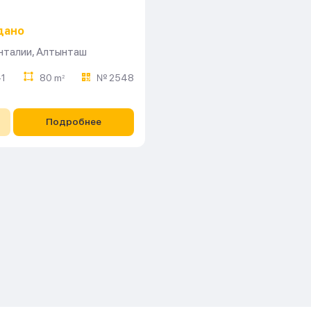
дано
нталии
,
Алтынташ
1
80 m
№ 2548
2
Подробнее