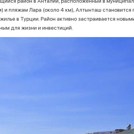
ийся район в Анталии, расположенный в муниципали
м) и пляжам Лара (около 4 км), Алтынташ становится
 жилье в Турции. Район активно застраивается новы
ным для жизни и инвестиций.