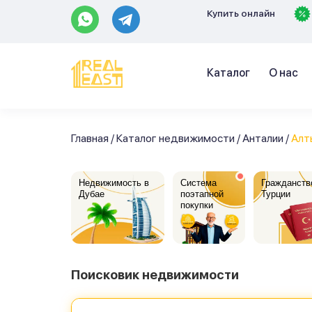
Купить онлайн
Каталог
О нас
Главная
/
Каталог недвижимости
/
Анталии
/
Алт
Недвижимость в
Система
Гражданств
Дубае
поэтапной
Турции
покупки
Поисковик недвижимости