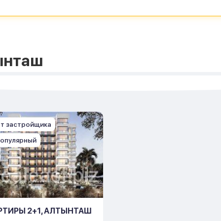
ынташ
т застройщика
опулярный
РТИРЫ 2+1, АЛТЫНТАШ