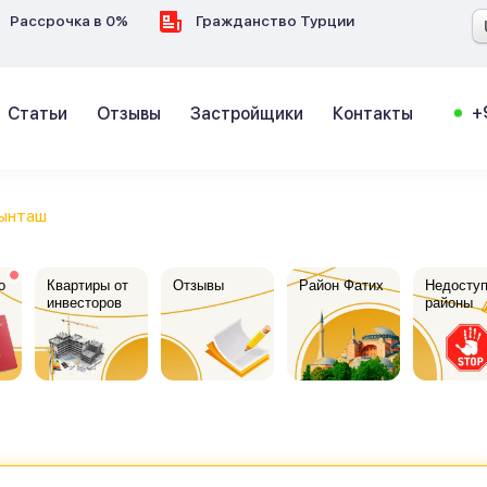
Рассрочка в 0%
Гражданство Турции
+
Статьи
Отзывы
Застройщики
Контакты
ынташ
о
Квартиры от
Отзывы
Район Фатих
Недосту
инвесторов
районы