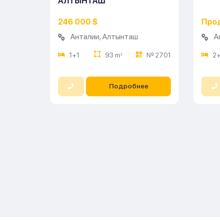
АЛТЫНТАШ
246 000 $
Про
Анталии
,
Алтынташ
А
1+1
93 m
№ 2701
2+
2
Подробнее