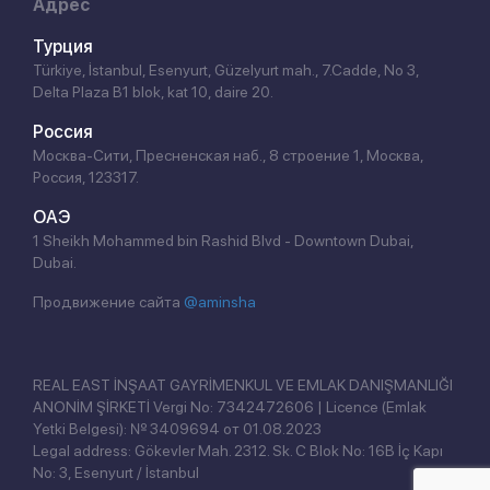
Адрес
Турция
Türkiye, İstanbul, Esenyurt, Güzelyurt mah., 7.Cadde, No 3,
Delta Plaza B1 blok, kat 10, daire 20.
Россия
Москва-Сити, Пресненская наб., 8 строение 1, Москва,
Россия, 123317.
ОАЭ
1 Sheikh Mohammed bin Rashid Blvd - Downtown Dubai,
Dubai.
Продвижение сайта
@aminsha
REAL EAST İNŞAAT GAYRİMENKUL VE EMLAK DANIŞMANLIĞI
ANONİM ŞİRKETİ Vergi No: 7342472606 | Licence (Emlak
Yetki Belgesi): № 3409694 от 01.08.2023
Legal address: Gökevler Mah. 2312. Sk. C Blok No: 16B İç Kapı
No: 3, Esenyurt / İstanbul