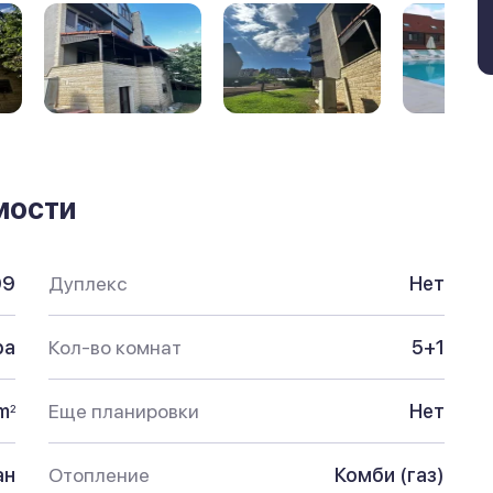
мости
09
Дуплекс
Нет
ра
Кол-во комнат
5+1
m
Еще планировки
Нет
2
ан
Отопление
Комби (газ)