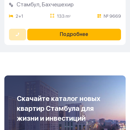
Стамбул
,
Бахчешехир
2+1
133 m
№ 9669
2
Подробнее
Скачайте каталог новых
квартир Стамбула для
жизни и инвестиций