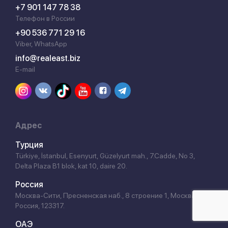
+7 901 147 78 38
Телефон в России
+90 536 771 29 16
Viber, WhatsApp
info@realeast.biz
E-mail
Адрес
Турция
Türkiye, İstanbul, Esenyurt, Güzelyurt mah., 7.Cadde, No 3,
Delta Plaza B1 blok, kat 10, daire 20.
Россия
Москва-Сити, Пресненская наб., 8 строение 1, Москва,
Россия, 123317.
ОАЭ