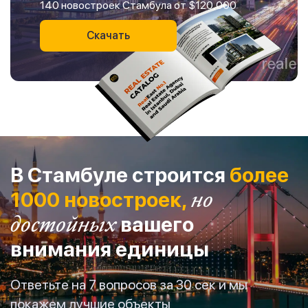
140 новостроек Стамбула от $120,000
Скачать
В Стамбуле строится
более
1000 новостроек,
но
достойных
вашего
внимания единицы
Ответьте на 7 вопросов за 30 сек и мы
покажем лучшие объекты