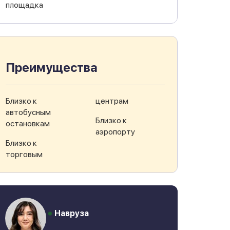
площадка
Преимущества
Близко к
центрам
автобусным
Близко к
остановкам
аэропорту
Близко к
торговым
Навруза