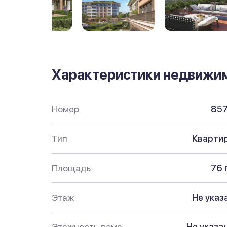
Характеристики недвижи
Номер
85
Тип
Кварти
Площадь
76 
Этаж
Не указ
Этажность дома
Не указа