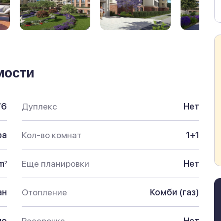
мости
76
Дуплекс
Нет
ра
Кол-во комнат
1+1
m
Еще планировки
Нет
2
ан
Отопление
Комби (газ)
но
Рассрочка
Нет