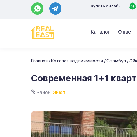
Купить онлайн
Каталог
О нас
Главная
/
Каталог недвижимости
/
Стамбул
/
Эй
Современная 1+1 квар
Район:
Эйюп