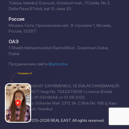
Türkiye, İstanbul, Esenyurt, Güzelyurt mah., 7.Cadde, No 3,
Delta Plaza B1 blok, kat 10, daire 20.
Россия
Москва-Сити, Пресненская наб., 8 строение 1, Москва,
Россия, 123317.
ОАЭ
1 Sheikh Mohammed bin Rashid Blvd - Downtown Dubai,
Dubai.
Продвижение сайта
@aminsha
Нажмите!
REAL EAST İNŞAAT GAYRİMENKUL VE EMLAK DANIŞMANLIĞI
ANONİM ŞİRKETİ Vergi No: 7342472606 | Licence (Emlak
Yetki Belgesi): № 3409694 от 01.08.2023
Legal address: Gökevler Mah. 2312. Sk. C Blok No: 16B İç Kapı
No: 3, Esenyurt / İstanbul
© 2013–2026 REAL EAST. All rights reserved.