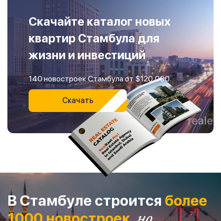
Скачайте каталог новых
квартир Стамбула для
жизни и инвестиций
140 новостроек Стамбула от $120,000
Скачать
В Стамбуле строится
более
1000 новостроек,
но