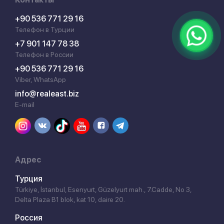
+90 536 771 29 16
Телефон в Турции
+7 901 147 78 38
Телефон в России
+90 536 771 29 16
Viber, WhatsApp
info@realeast.biz
E-mail
Адрес
Турция
Türkiye, İstanbul, Esenyurt, Güzelyurt mah., 7.Cadde, No 3,
Delta Plaza B1 blok, kat 10, daire 20.
Россия