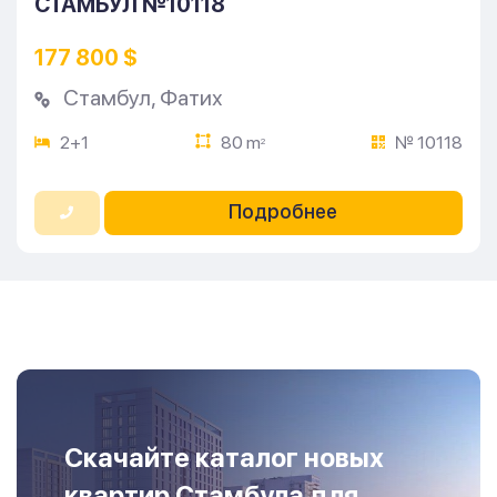
СТАМБУЛ №10118
177 800 $
Стамбул
,
Фатих
2+1
80 m
№ 10118
2
Подробнее
Скачайте каталог новых
квартир Стамбула для