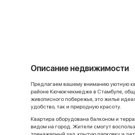
Описание недвижимости
Предлагаем вашему вниманию уютную кв
районе Кючюкчекмедже в Стамбуле, обще
живописного побережья, это жилье идеал
удобство, так и природную красоту.
Квартира оборудована балконом и терр
видом на город. Жители смогут восполь
тренажерный зал, крытую парковку и де