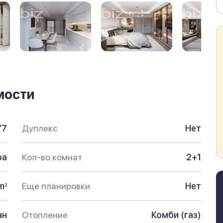
мости
77
Дуплекс
Нет
ра
Кол-во комнат
2+1
m
Еще планировки
Нет
2
ан
Отопление
Комби (газ)