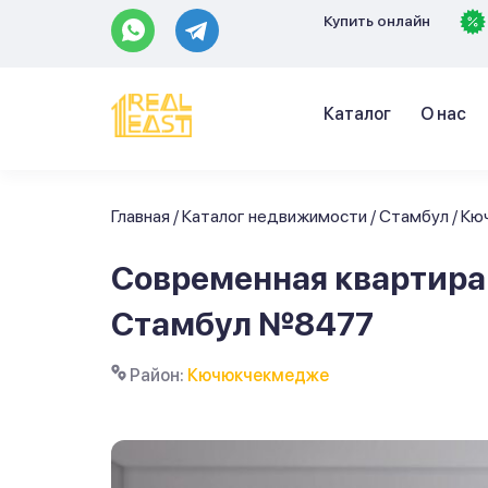
Купить онлайн
Каталог
О нас
Главная
/
Каталог недвижимости
/
Стамбул
/
Кю
Современная квартира
Стамбул №8477
Район:
Кючюкчекмедже