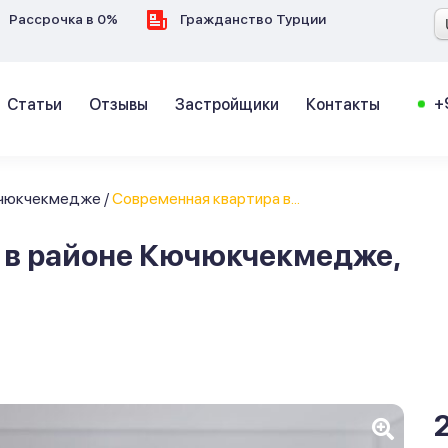
Рассрочка в 0%
Гражданство Турции
+
Статьи
Отзывы
Застройщики
Контакты
чюкчекмедже
/
Современная квартира в...
 в районе Кючюкчекмедже,