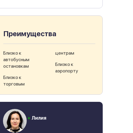
Преимущества
Близко к
центрам
автобусным
Близко к
остановкам
аэропорту
Близко к
торговым
Лилия