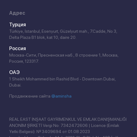
Адрес
Турция
Türkiye, İstanbul, Esenyurt, Güzelyurt mah., 7.Cadde, No 3,
Delta Plaza B1 blok, kat 10, daire 20.
Россия
Москва-Сити, Пресненская наб., 8 строение 1, Москва,
Россия, 123317.
ОАЭ
1 Sheikh Mohammed bin Rashid Blvd - Downtown Dubai,
Dubai.
Продвижение сайта
@aminsha
REAL EAST İNŞAAT GAYRİMENKUL VE EMLAK DANIŞMANLIĞI
ANONİM ŞİRKETİ Vergi No: 7342472606 | Licence (Emlak
Yetki Belgesi): № 3409694 от 01.08.2023