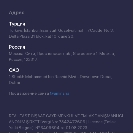
Адрес
Турция
Türkiye, İstanbul, Esenyurt, Güzelyurt mah., 7.Cadde, No 3,
Delta Plaza B1 blok, kat 10, daire 20.
Россия
Москва-Сити, Пресненская наб., 8 строение 1, Москва,
Россия, 123317.
ОАЭ
1 Sheikh Mohammed bin Rashid Blvd - Downtown Dubai,
Dubai.
Продвижение сайта
@aminsha
REAL EAST İNŞAAT GAYRİMENKUL VE EMLAK DANIŞMANLIĞI
ANONİM ŞİRKETİ Vergi No: 7342472606 | Licence (Emlak
Yetki Belgesi): № 3409694 от 01.08.2023