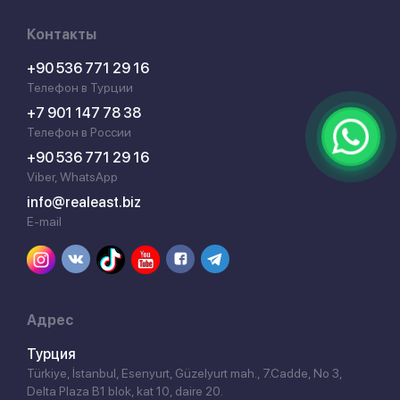
Контакты
+90 536 771 29 16
Телефон в Турции
+7 901 147 78 38
Телефон в России
+90 536 771 29 16
Viber, WhatsApp
info@realeast.biz
E-mail
Адрес
Турция
Türkiye, İstanbul, Esenyurt, Güzelyurt mah., 7.Cadde, No 3,
Delta Plaza B1 blok, kat 10, daire 20.