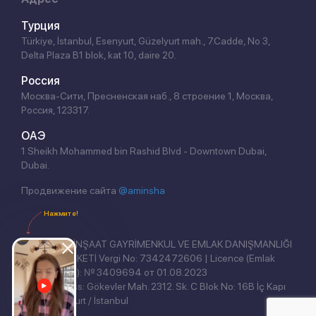
Турция
Türkiye, İstanbul, Esenyurt, Güzelyurt mah., 7.Cadde, No 3,
Delta Plaza B1 blok, kat 10, daire 20.
Россия
Москва-Сити, Пресненская наб., 8 строение 1, Москва,
Россия, 123317.
ОАЭ
1 Sheikh Mohammed bin Rashid Blvd - Downtown Dubai,
Dubai.
Продвижение сайта
@aminsha
Нажмите!
REAL EAST İNŞAAT GAYRİMENKUL VE EMLAK DANIŞMANLIĞI
ANONİM ŞİRKETİ Vergi No: 7342472606 | Licence (Emlak
Yetki Belgesi): № 3409694 от 01.08.2023
Legal address: Gökevler Mah. 2312. Sk. C Blok No: 16B İç Kapı
No: 3, Esenyurt / İstanbul