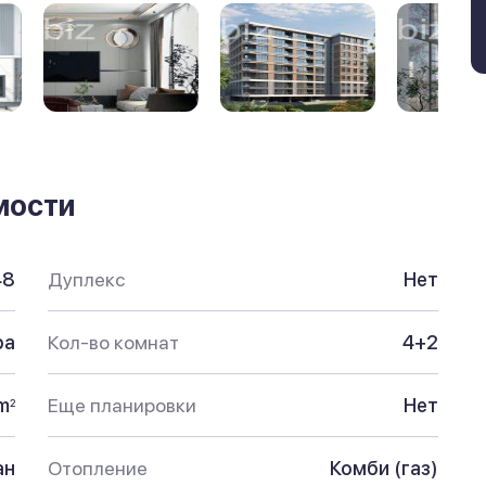
мости
48
Дуплекс
Нет
ра
Кол-во комнат
4+2
m
Еще планировки
Нет
2
ан
Отопление
Комби (газ)