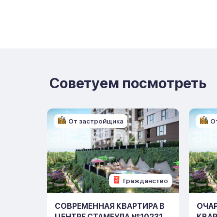
Советуем посмотреть
От застройщика
О
данство
Гражданство
СОВРЕМЕННАЯ КВАРТИРА В
ОЧА
ОМ
ЦЕНТРЕ СТАМБУЛА №10231
КВАР