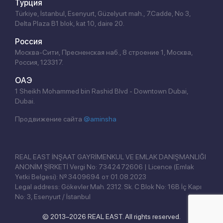
Турция
Türkiye, İstanbul, Esenyurt, Güzelyurt mah., 7.Cadde, No 3,
Delta Plaza B1 blok, kat 10, daire 20.
Россия
Москва-Сити, Пресненская наб., 8 строение 1, Москва,
Россия, 123317.
ОАЭ
1 Sheikh Mohammed bin Rashid Blvd - Downtown Dubai,
Dubai.
Продвижение сайта
@aminsha
REAL EAST İNŞAAT GAYRİMENKUL VE EMLAK DANIŞMANLIĞI
ANONİM ŞİRKETİ Vergi No: 7342472606 | Licence (Emlak
Yetki Belgesi): № 3409694 от 01.08.2023
Legal address: Gökevler Mah. 2312. Sk. C Blok No: 16B İç Kapı
No: 3, Esenyurt / İstanbul
© 2013–2026 REAL EAST. All rights reserved.