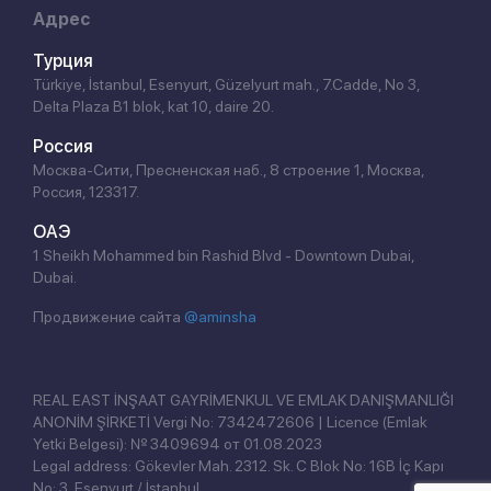
Адрес
Турция
Türkiye, İstanbul, Esenyurt, Güzelyurt mah., 7.Cadde, No 3,
Delta Plaza B1 blok, kat 10, daire 20.
Россия
Москва-Сити, Пресненская наб., 8 строение 1, Москва,
Россия, 123317.
ОАЭ
1 Sheikh Mohammed bin Rashid Blvd - Downtown Dubai,
Dubai.
Продвижение сайта
@aminsha
REAL EAST İNŞAAT GAYRİMENKUL VE EMLAK DANIŞMANLIĞI
ANONİM ŞİRKETİ Vergi No: 7342472606 | Licence (Emlak
Yetki Belgesi): № 3409694 от 01.08.2023
Legal address: Gökevler Mah. 2312. Sk. C Blok No: 16B İç Kapı
No: 3, Esenyurt / İstanbul