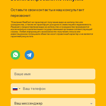
Оставьте свои контакты и наш консультант
перезвонит.
*Компания RealEast не гарантирует получение вида на жительство или
гражданства, а также не гарантирует доходность инвестиций в недвижимость.
Решения о предоставлении вида на жительство и гражданства принимаются
исключительно компетентными государственными органами соответствующей
страны. Любая информация о возможностях получения статуса или
инвестиционном потенциале объектов носит справочный характер и не является
гарантией результата.
Ваш мессенджер