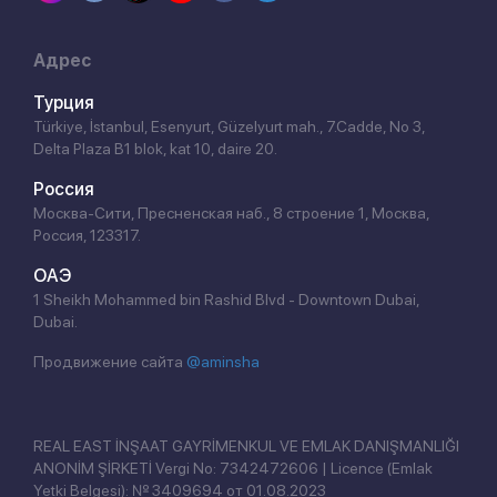
Адрес
Турция
Türkiye, İstanbul, Esenyurt, Güzelyurt mah., 7.Cadde, No 3,
Delta Plaza B1 blok, kat 10, daire 20.
Россия
Москва-Сити, Пресненская наб., 8 строение 1, Москва,
Россия, 123317.
ОАЭ
1 Sheikh Mohammed bin Rashid Blvd - Downtown Dubai,
Dubai.
Продвижение сайта
@aminsha
REAL EAST İNŞAAT GAYRİMENKUL VE EMLAK DANIŞMANLIĞI
ANONİM ŞİRKETİ Vergi No: 7342472606 | Licence (Emlak
Yetki Belgesi): № 3409694 от 01.08.2023