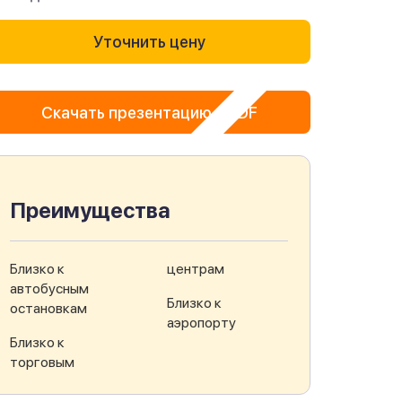
Уточнить цену
Скачать презентацию в PDF
Преимущества
Близко к
центрам
автобусным
Близко к
остановкам
аэропорту
Близко к
торговым