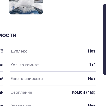
мости
75
Дуплекс
Нет
ра
Кол-во комнат
1+1
m
Еще планировки
Нет
2
ан
Отопление
Комби (газ)
но
Рассрочка
Нет