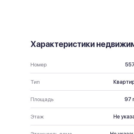
Характеристики недвижи
Номер
55
Тип
Кварти
Площадь
97 
Этаж
Не указ
Этажность дома
Не указа