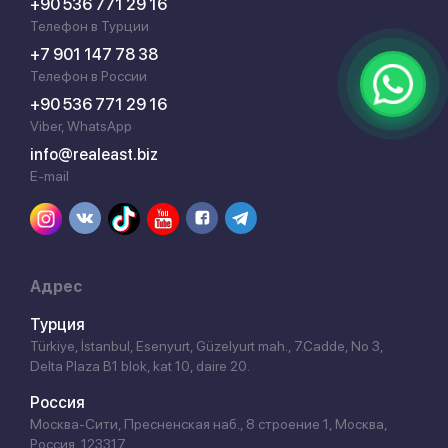
+90 536 771 29 16
Телефон в Турции
+7 901 147 78 38
Телефон в России
+90 536 771 29 16
Viber, WhatsApp
info@realeast.biz
E-mail
Адрес
Турция
Türkiye, İstanbul, Esenyurt, Güzelyurt mah., 7.Cadde, No 3,
Delta Plaza B1 blok, kat 10, daire 20.
Россия
Москва-Сити, Пресненская наб., 8 строение 1, Москва,
Россия, 123317.