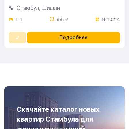
Стамбул
,
Шишли
1+1
88 m
№ 10214
2
Подробнее
Скачайте каталог новых
квартир Стамбула для
жизни и инвестиций