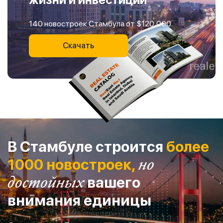
140 новостроек Стамбула от $120,000
Скачать
В Стамбуле строится
более
1000 новостроек,
но
достойных
вашего
внимания единицы