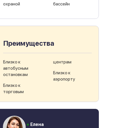
охраной
бассейн
Преимущества
Близко к
центрам
автобусным
Близко к
остановкам
аэропорту
Близко к
торговым
Елена