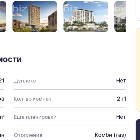
мости
21
Дуплекс
Нет
ра
Кол-во комнат
2+1
m
Еще планировки
Нет
2
ан
Отопление
Комби (газ)