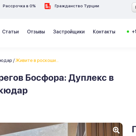
Рассрочка в 0%
Гражданство Турции
+
Статьи
Отзывы
Застройщики
Контакты
кюдар
/
Живите в роскоши...
регов Босфора: Дуплекс в
скюдар