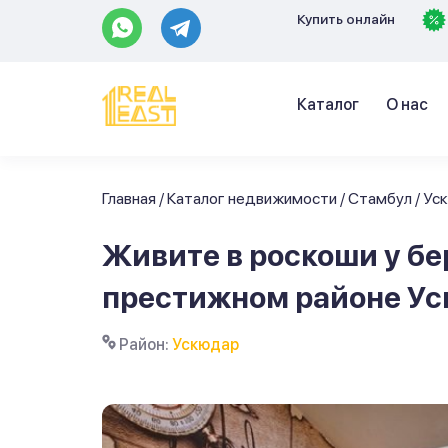
Купить онлайн
Каталог
О нас
Главная
/
Каталог недвижимости
/
Стамбул
/
Ус
Живите в роскоши у бе
престижном районе У
Район:
Ускюдар