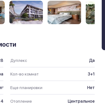
мости
28
Дуплекс
Да
ра
Кол-во комнат
3+1
m
Еще планировки
Нет
2
4
Отопление
Центральное