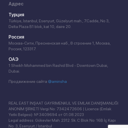
Адрес
Турция
Türkiye, İstanbul, Esenyurt, Güzelyurt mah., 7.Cadde, No 3,
Delta Plaza B1 blok, kat 10, daire 20.
Россия
Москва-Сити, Пресненская наб., 8 строение 1, Москва,
Россия, 123317.
ОАЭ
1 Sheikh Mohammed bin Rashid Blvd - Downtown Dubai,
Dubai.
Продвижение сайта
@aminsha
REAL EAST İNŞAAT GAYRİMENKUL VE EMLAK DANIŞMANLIĞI
ANONİM ŞİRKETİ Vergi No: 7342472606 | Licence (Emlak
Yetki Belgesi): № 3409694 от 01.08.2023
Legal address: Gökevler Mah. 2312. Sk. C Blok No: 16B İç Kapı
No: 3, Esenyurt / İstanbul