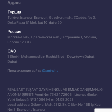
Адрес
Турция
Türkiye, İstanbul, Esenyurt, Güzelyurt mah., 7.Cadde, No 3,
Delta Plaza B1 blok, kat 10, daire 20.
Россия
Москва-Сити, Пресненская наб., 8 строение 1, Москва,
Россия, 123317.
ОАЭ
1 Sheikh Mohammed bin Rashid Blvd - Downtown Dubai,
Dubai.
Продвижение сайта
@aminsha
REAL EAST İNŞAAT GAYRİMENKUL VE EMLAK DANIŞMANLIĞI
ANONİM ŞİRKETİ Vergi No: 7342472606 | Licence (Emlak
Yetki Belgesi): № 3409694 от 01.08.2023
Legal address: Gökevler Mah. 2312. Sk. C Blok No: 16B İç Kapı
No: 3, Esenyurt / İstanbul