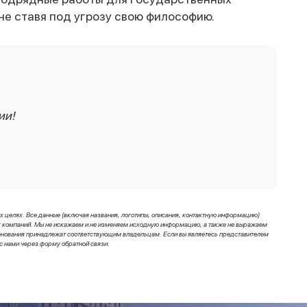
 не ставя под угрозу свою философию.
ии!
целях. Все данные (включая названия, логотипы, описания, контактную информацию)
ных компаний. Мы не искажаем и не изменяем исходную информацию, а также не выражаем
менования принадлежат соответствующим владельцам. Если вы являетесь представителем
с нами через форму обратной связи.