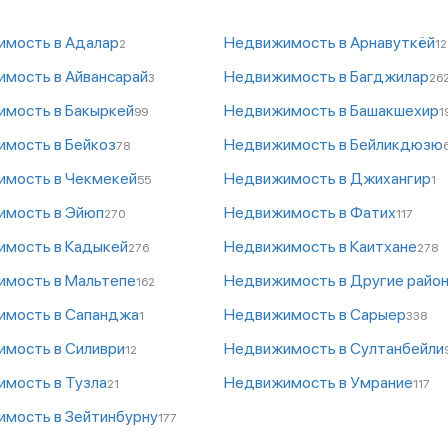
мость в Адалар
Недвижимость в Арнавуткёй
2
12
мость в Айвансарай
Недвижимость в Багджилар
3
26
мость в Бакыркей
Недвижимость в Башакшехир
99
1
мость в Бейкоз
Недвижимость в Бейликдюзю
78
мость в Чекмекей
Недвижимость в Джихангир
55
1
мость в Эйюп
Недвижимость в Фатих
270
117
мость в Кадыкей
Недвижимость в Каитхане
276
278
мость в Мальтепе
Недвижимость в Другие райо
162
мость в Сапанджа
Недвижимость в Сарыер
1
338
мость в Силиври
Недвижимость в Султанбейли
12
мость в Тузла
Недвижимость в Умрание
21
117
мость в Зейтинбурну
177