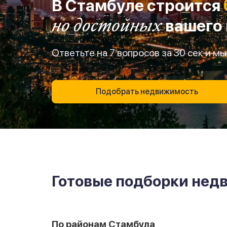
В Стамбуле строится
но достойных
вашего
Ответьте на 7 вопросов за 30 сек и 
Подобрать недвижимость
Готовые подборки не
По районам Стамбула