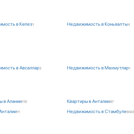
мость в Кепез
Недвижимость в Коньяалты
1
4
мость в Авсаллар
Недвижимость в Махмутлар
2
1
ы в Алании
Квартиры в Анталии
115
87
 Анталии
Недвижимость в Стамбуле
11
843