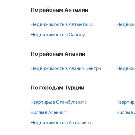
По районам Анталии
Недвижимость в Алтынташ
Недвижи
2
Недвижимость в Сарысу
1
По районам Алании
Недвижимость в Алания Центр
Недвижи
4
По городам Турции
Квартиры в Стамбуле
Квартир
8375
Виллы в Алании
Виллы в
52
Недвижимость в Анталии
98