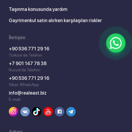
Taşınma konusunda yardım
Gayrimenkul satın alırken karşılaşılan riskler
İletişim
+90 536 771 29 16
Türkiye'de Telefon
+7 901 147 78 38
Rusya'da Telefon
+90 536 771 29 16
Viber, WhatsApp
info@realeast.biz
E-mail
Adres