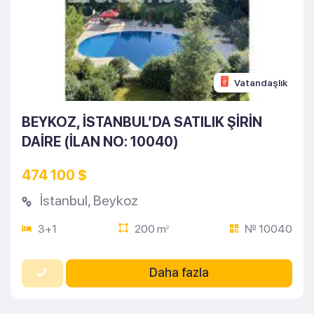
Vatandaşlık
BEYKOZ, İSTANBUL’DA SATILIK ŞIRIN
DAIRE (İLAN NO: 10040)
474 100 $
İstanbul
,
Beykoz
3+1
200 m
№ 10040
2
Daha fazla