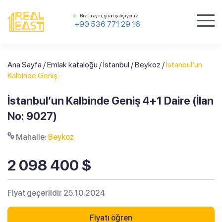
Bizi arayın, şu an çalışıyoruz
+90 536 771 29 16
Ana Sayfa
/
Emlak kataloğu
/
İstanbul
/
Beykoz
/
İstanbul’un
Kalbinde Geniş...
İstanbul’un Kalbinde Geniş 4+1 Daire (İlan
No: 9027)
Mahalle:
Beykoz
2 098 400 $
Fiyat geçerlidir 25.10.2024
Fiyatı öğren