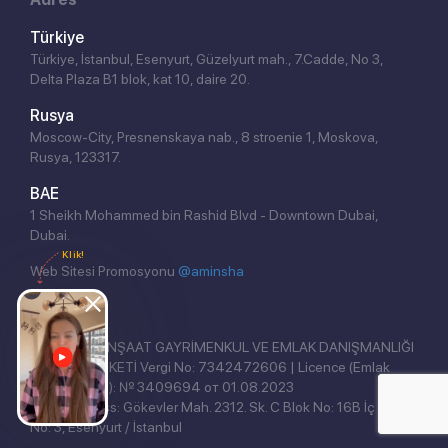
Türkiye
Türkiye, İstanbul, Esenyurt, Güzelyurt mah., 7.Cadde, No 3,
Delta Plaza B1 blok, kat 10, daire 20.
Rusya
Moscow-City, Presnenskaya nab., 8 stroenie 1, Moskova,
Rusya, 123317.
BAE
1 Sheikh Mohammed bin Rashid Blvd - Downtown Dubai,
Dubai.
Klik!
Web Sitesi Promosyonu
@aminsha
REAL EAST İNŞAAT GAYRİMENKUL VE EMLAK DANIŞMANLIĞI
ANONİM ŞİRKETİ Vergi No: 7342472606 | Licence (Emlak
Yetki Belgesi): № 3409694 от 01.08.2023
Legal address: Gökevler Mah. 2312. Sk. C Blok No: 16B İç Kapı
No: 3, Esenyurt / İstanbul