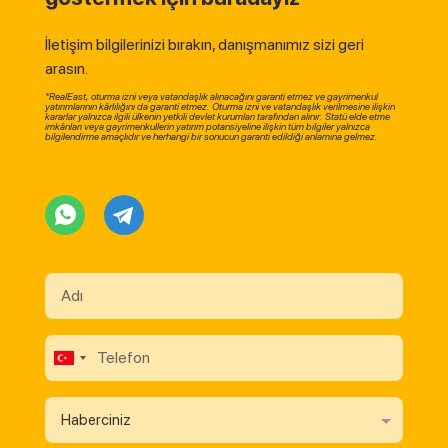
İletişim bilgilerinizi bırakın, danışmanımız sizi geri
arasın.
*RealEast, oturma izni veya vatandaşlık alınacağını garanti etmez ve gayrimenkul
yatırımlarının kârlılığını da garanti etmez. Oturma izni ve vatandaşlık verilmesine ilişkin
kararlar yalnızca ilgili ülkenin yetkili devlet kurumları tarafından alınır. Statü elde etme
imkânları veya gayrimenkullerin yatırım potansiyeline ilişkin tüm bilgiler yalnızca
bilgilendirme amaçlıdır ve herhangi bir sonucun garanti edildiği anlamına gelmez.
Haberciniz